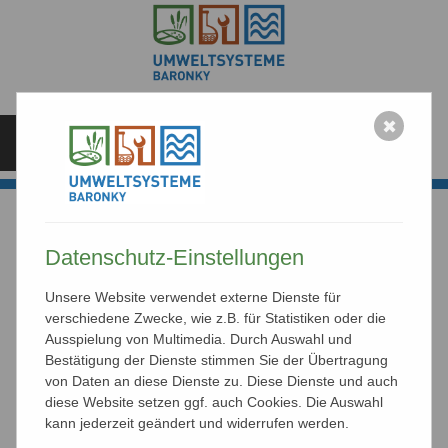
✖
STARTSEITE
KLEINKLÄRANLAGEN
Hochwasserschutz
Datenschutz-Einstellungen
LEISTUNGEN
Unsere Website verwendet externe Dienste für
Diese Seite ist eine Übergeordnete Seite von
verschiedene Zwecke, wie z.B. für Statistiken oder die
HOCHWASSERSCHUTZ
Ausspielung von Multimedia. Durch Auswahl und
Hochwasserschutz.
Bestätigung der Dienste stimmen Sie der Übertragung
WASSERBELEBUNG
von Daten an diese Dienste zu. Diese Dienste und auch
Bitte nutzen Sie die obere Navigation. Oder klicken Sie
diese Website setzen ggf. auch Cookies. Die Auswahl
kann jederzeit geändert und widerrufen werden.
GESCHICHTE
hier
, um zur Startseite zu gelangen.