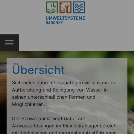
STARTSEITE
Übersicht
KLEINKLÄRANLAGEN
Seit vielen Jahren beschäftigen wir uns mit der
LEISTUNGEN
Aufbereitung und Reinigung von Wasser in
seinen unterschiedlichen Formen und
HOCHWASSERSCHUTZ
Möglichkeiten.
WASSERBELEBUNG
Der Schwerpunkt liegt dabei auf
Abwasserlösungen im Kleinkläranlagenbereich
GESCHICHTE
mit technischen und naturnahen Ausführungen.